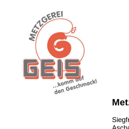
Met
Sieg
Ascha